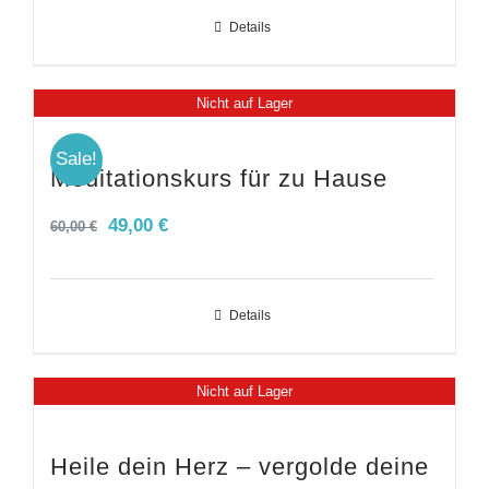
Details
Nicht auf Lager
Sale!
Meditationskurs für zu Hause
Ursprünglicher
Aktueller
49,00
€
60,00
€
Preis
Preis
war:
ist:
Details
60,00 €
49,00 €.
Nicht auf Lager
Heile dein Herz – vergolde deine