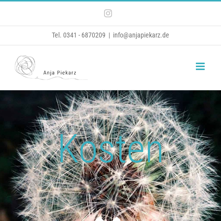
Zum
Instagram
Inhalt
Tel. 0341 - 6870209
|
info@anjapiekarz.de
springen
Kosten