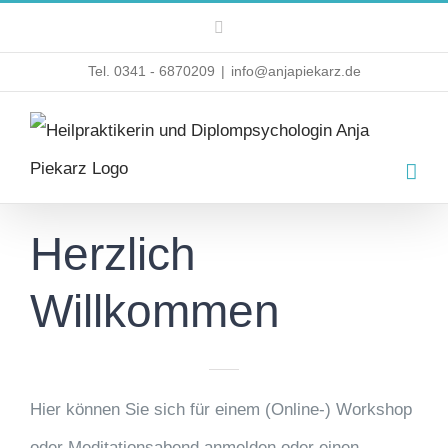
Zum
Instagram
Inhalt
Tel. 0341 - 6870209
|
info@anjapiekarz.de
springen
Herzlich
Willkommen
Hier können Sie sich für einem (Online-) Workshop
oder Meditationsabend anmelden oder einen