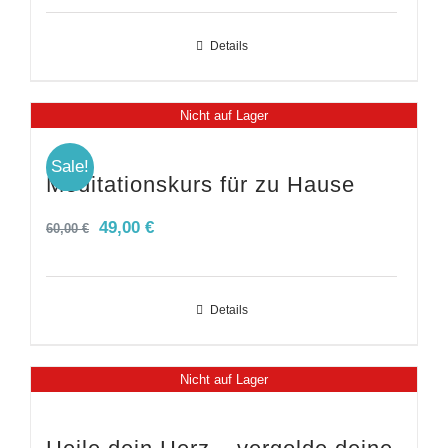
Details
Nicht auf Lager
Sale!
Meditationskurs für zu Hause
Ursprünglicher
Aktueller
49,00
€
60,00
€
Preis
Preis
war:
ist:
Details
60,00 €
49,00 €.
Nicht auf Lager