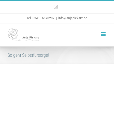
Zum
Instagram
Inhalt
Tel. 0341 - 6870209
|
info@anjapiekarz.de
springen
So geht Selbstfürsorge!