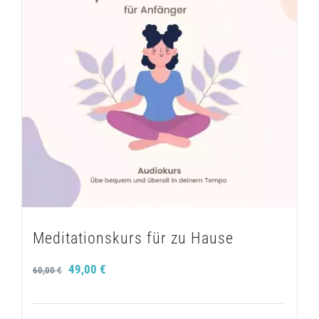
Meditationskurs für zu Hause
Ursprünglicher
Aktueller
49,00
€
60,00
€
Preis
Preis