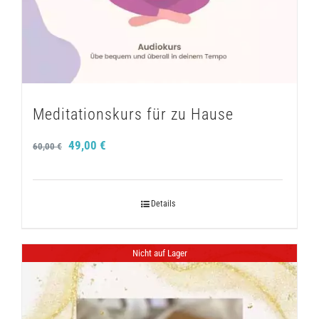
Meditationskurs für zu Hause
Ursprünglicher
Aktueller
49,00
€
60,00
€
Preis
Preis
war:
ist:
Details
60,00 €
49,00 €.
Nicht auf Lager