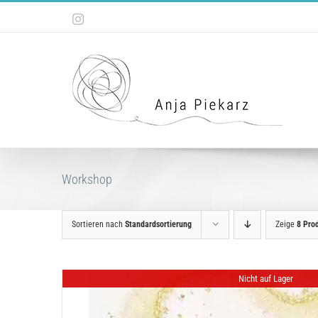
Zum
Instagram
Inhalt
springen
Workshop
Sortieren nach
Standardsortierung
Zeige
8 Pro
Nicht auf Lager