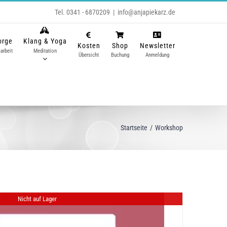
Tel. 0341 - 6870209
|
info@anjapiekarz.de
orge
Klang & Yoga
Kosten
Shop
Newsletter
arbeit
Meditation
Übersicht
Buchung
Anmeldung
Startseite
Workshop
Nicht auf Lager