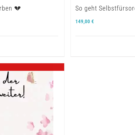
arben 💔
So geht Selbstfürsor
149,00
€