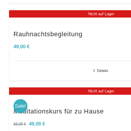
Nicht auf Lager
Rauhnachtsbegleitung
49,00
€
Details
Nicht auf Lager
Sale!
Meditationskurs für zu Hause
Ursprünglicher
Aktueller
49,00
€
60,00
€