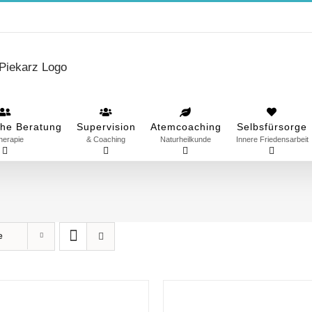
he Beratung
Supervision
Atemcoaching
Selbsfürsorge
herapie
& Coaching
Naturheilkunde
Innere Friedensarbeit
e