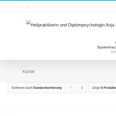
Zum
Instagram
Inhalt
springen
Systemisc
& T
Kurse
Sortieren nach
Standardsortierung
Zeige
8 Produkt