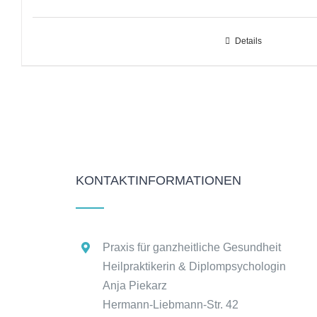
Preis
Preis
war:
ist:
Details
60,00 €
49,00 €.
KONTAKTINFORMATIONEN
Praxis für ganzheitliche Gesundheit
Heilpraktikerin & Diplompsychologin
Anja Piekarz
Hermann-Liebmann-Str. 42